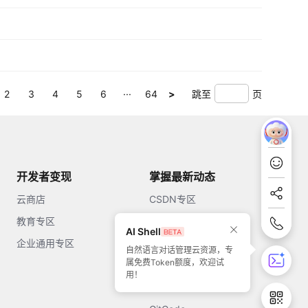
2
3
4
5
6
···
64
>
跳至
页
开发者变现
掌握最新动态
云商店
CSDN专区
教育专区
知乎
AI Shell
企业通用专区
开源中国
自然语言对话管理云资源，专
属免费Token额度，欢迎试
51CTO
用！
今日头条