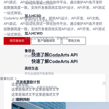
API调试、 API自动化测试一体化协作平台，通过维护API各开发阶
华为云开发者社区组织
段数据高度一致，支持开发者高效实现API设计、API开发、API测试
一站式体验。
加入HCSD
CodeArts API是面向开发者，提供API设计、API开发、API文档、
华为云学生开发者计划
API调试、 API自动化测试一体化协作平台，通过维护API各开发阶
段数据高度一致，支持开发者高效实现API设计、API开发、API测试
加入HCWD
一站式体验。
华为云女性开发者计划，即将开启
网页版体验
客户端版体验
帮助文档
鲁班会
快速了解CodeArts API
针对核心伙伴开发者的高端组织
快速了解CodeArts API
高校生态
华为云高校开发者项目
查看社区
开发者激励计划
这里是标题
做任务领积分，兑换开发者权益
这里是描述文字这里是描述文字
这里是描述文字这里是描述文字
这里是标题
案例共创
CodeArts代码智能体优秀应用开发