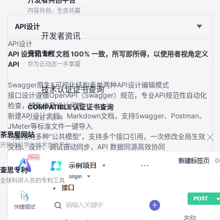
内容共创，生态共赢
API设计
开发者资讯
API设计
资讯专栏
API 设计和 API 文档 100% 一致，所写即所得，以使用者视角定义
API
华为云动态一手掌握
Swagger原生&可视化结构表单两种API设计编辑模式
技术认证证书查询
接口设计遵循OpenAPI（Swagger）规范，专业API规范性自动化
检查，辅助修复设计问题
COMPATIBLE认证证书查询
新建API设计文档、Markdown文档，支持Swagger、Postman、
认证证书查询
JMeter等标准文件一键导入
茶思屋网站
可复用的多种“公共模型”，支持多个接口引用，一次修改全局生效
开放的科学与技术交流平台
文档、设计、调试自动同步，API 数据同源高效协同
查思专利
全球科研人员的专利工具