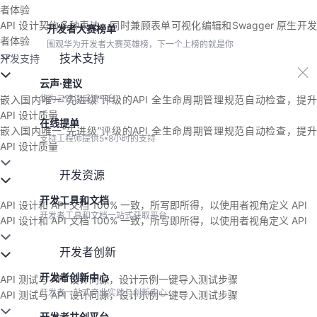
者体验
API 设计契约多种表达，同时兼顾表单可视化编辑和Swagger 原生开发
开发者大赛榜单
者体验
围观华为开发者大赛英雄榜，下一个上榜的就是你
技术支持
开发支持
云声·建议
嵌入国内唯一“先进级”评级的API 全生命周期管理规范自动检查，提升
华为云建议反馈平台
API 设计质量
在线提单
嵌入国内唯一“先进级”评级的API 全生命周期管理规范自动检查，提升
支持工程师提供5*8小时的支持
API 设计质量
开发资源
开发工具和文档
API 设计和 API 文档 100% 一致，所写即所得，以使用者视角定义 API
开发者工具和文档一站式获取平台
API 设计和 API 文档 100% 一致，所写即所得，以使用者视角定义 API
开发者创新
开发者创新中心
API 测试与 API 设计同源，设计示例一键导入测试步骤
开发者一站式产业实践与创新中心
API 测试与 API 设计同源，设计示例一键导入测试步骤
开发者共创平台