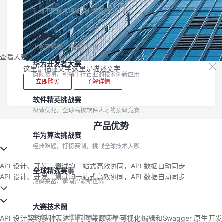
考试认证
针对不同技术领域和业务场景的认证
直播专区
大咖齐相聚，畅谈新科技
查看大赛
华为开发者大赛
这里是描述文字这里是描述文字
旗舰赛事，引领千行百业的技术创新应用
立即购买
了解详情
软件精英挑战赛
极致优化，全球高校软件人才的顶级竞赛
产品优势
华为算法挑战赛
经典难题，打榜赛制，挑战全球技术大咖
API 设计、开发、测试的一站式高效协同，API 数据自动同步
全球精选赛事
API 设计、开发、测试的一站式高效协同，API 数据自动同步
放码来战，勇闯智能新世界
大赛技术圈
API 设计契约多种表达，同时兼顾表单可视化编辑和Swagger 原生开发
交流共享、多维提升的学习赋能园地