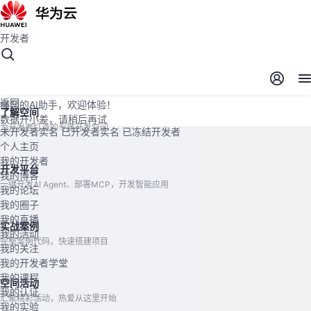
开发者
开发者空间
开发者空间
开发平台
精选服务
云宝助手
返回
懂您的AI助手，欢迎体验！
了解空间
数据开小差，请稍后再试
为开发者打造的专属开发空间
未开发者实名
已开发者实名
已冻结开发者
个人主页
我的开发者
开发平台
我的博客
一键开发AI Agent、部署MCP，开发智能应用
我的论坛
我的圈子
我的直播
实战案例
我的活动
完整案例代码，快速搭建项目
我的关注
我的开发者学堂
我的课程
空间活动
我的认证
汇聚精彩活动，热爱从这里开始
我的实验