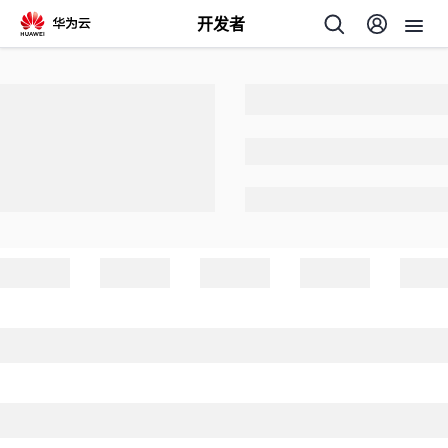
开发者
返
回
个
我
人
的
主
开
页
发