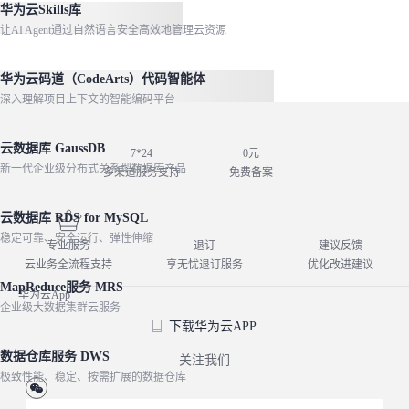
华为云Skills库
让AI Agent通过自然语言安全高效地管理云资源
华为云码道（CodeArts）代码智能体
深入理解项目上下文的智能编码平台
云数据库 GaussDB
7*24
0元
新一代企业级分布式关系型数据库产品
多渠道服务支持
免费备案
云数据库 RDS for MySQL
稳定可靠、安全运行、弹性伸缩
专业服务
退订
建议反馈
云业务全流程支持
享无忧退订服务
优化改进建议
MapReduce服务 MRS
华为云App
企业级大数据集群云服务
下载华为云APP
数据仓库服务 DWS
关注我们
极致性能、稳定、按需扩展的数据仓库