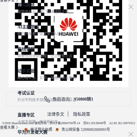
查看学堂
学习路径
助您开启云上热门技术进阶之旅
AI主题学习
助力开发者一站式学习AI技术
在线课程
体系化的培训课程，让您轻松上云
动手实验
精心设计云上实验，深度体验云服务
考试认证
售前咨询：
950808转1
针对不同技术领域和业务场景的认证
法律条文
隐私政策
直播专区
大咖齐相聚，畅谈新科技
©2026 Huaweicloud.com 版权所有
黔ICP备20004760号-14
苏B2-20130048号
A2.B1.B2-20070312
查看大赛
电子营业执照
贵公网安备 52990002000093号
华为开发者大赛