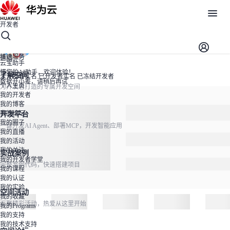
开发者
开发者空间
开发者空间
开发平台
精选服务
返回
云宝助手
懂您的AI助手，欢迎体验！
了解空间
未开发者实名
已开发者实名
已冻结开发者
数据开小差，请稍后再试
个人主页
为开发者打造的专属开发空间
我的开发者
我的博客
我的论坛
开发平台
我的圈子
一键开发AI Agent、部署MCP，开发智能应用
我的直播
我的活动
我的关注
实战案例
我的开发者学堂
完整案例代码，快速搭建项目
我的课程
我的认证
我的实验
空间活动
我的收藏
汇聚精彩活动，热爱从这里开始
我的Programs
我的支持
我的技术支持