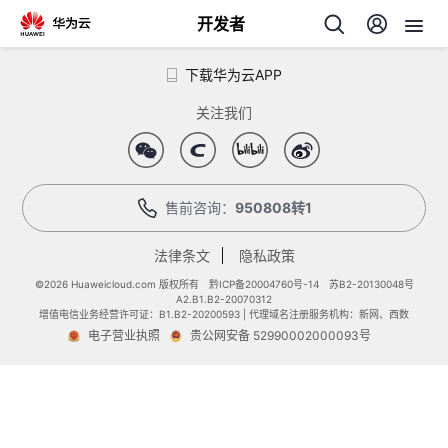
开发者
下载华为云APP
返
回
关注我们
售前咨询：
950808转1
个
法律条文
隐私政策
我
©2026 Huaweicloud.com 版权所有
黔ICP备20004760号-14
苏B2-20130048号
人
A2.B1.B2-20070312
增值电信业务经营许可证：B1.B2-20200593 | 代理域名注册服务机构：新网、西数
的
电子营业执照
贵公网安备 52990002000093号
主
开
页
发