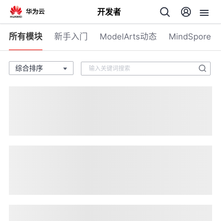
开发者
所有模块
新手入门
ModelArts动态
MindSpore
返
回
个
我
人
的
主
开
页
发