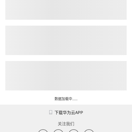
者
我
的
我
博
的
我
客
论
的
我
坛
圈
的
我
子
直
的
我
数据加载中......
播
活
的
我
下载华为云APP
关注我们
动
关
我
的