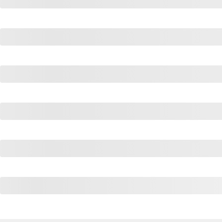
的
Programs
发
者
支
者
我
持
学
的
我
我
博
的
我
堂
的
我
客
论
的
我
我
技
的
坛
圈
的
我
的
我
术
云
子
直
的
我
课
的
我
支
声
播
活
的
程
认
的
我
持
建
动
关
证
实
的