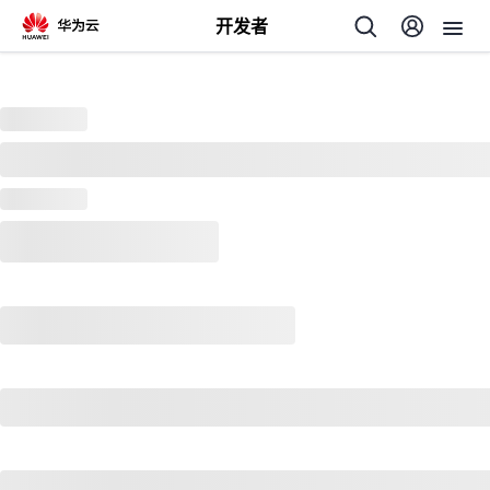
开发者
返
回
个
我
人
我
的
主
我
的
开
页
我
的
开
发