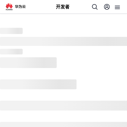
开发者
返
回
个
我
人
的
主
开
页
发