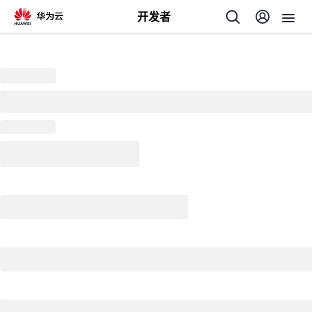
开发者
返
回
个
我
人
的
主
开
页
发