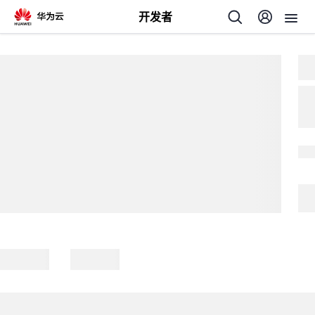
开发者
返
回
个
我
人
的
主
开
页
发