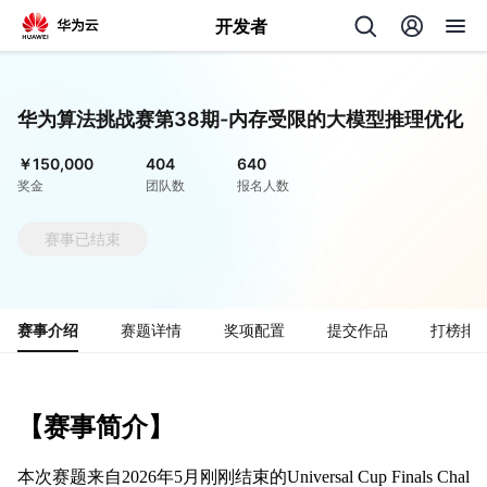
开发者
返
回
华为算法挑战赛第38期-内存受限的大模型推理优化 
￥150,000
404
640
奖金
团队数
报名人数
赛事已结束
个
我
人
赛事介绍
赛题详情
奖项配置
提交作品
打榜排
的
主
开
页
发