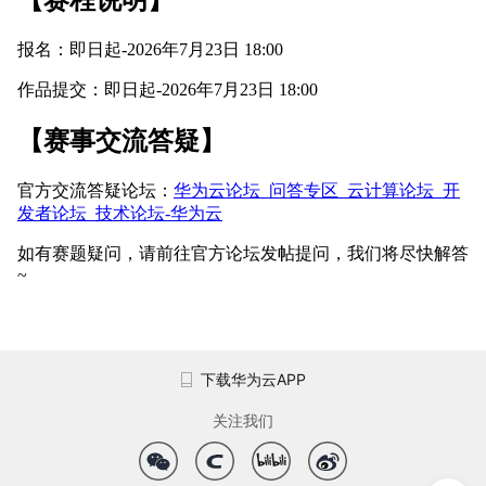
我
注
的
开
的
Programs
发
支
者
持
学
我
堂
的
我
我
技
的
的
我
下载华为云APP
术
云
课
的
我
关注我们
支
声
程
认
的
我