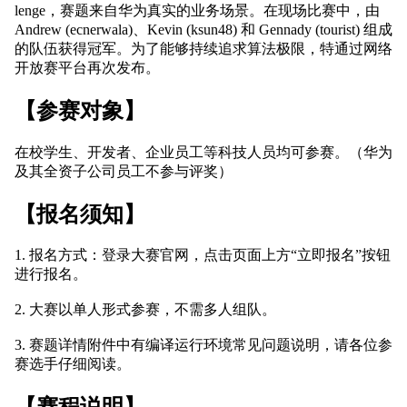
者
我
的
我
博
的
我
客
论
的
我
坛
圈
的
我
子
直
的
我
我
播
活
的
我
动
关
的