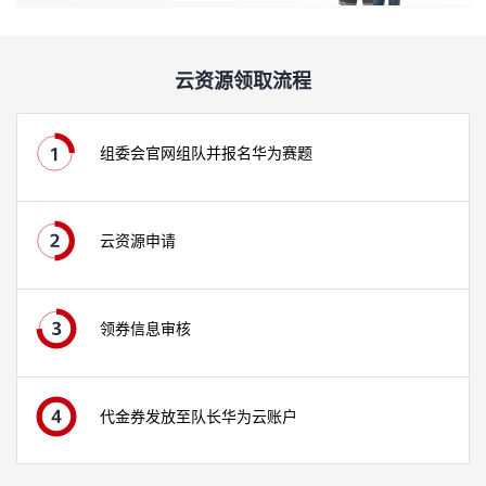
持
建
证
实
的
议
验
收
云资源领取流程
藏
组委会官网组队并报名华为赛题
云资源申请
领券信息审核
代金券发放至队长华为云账户