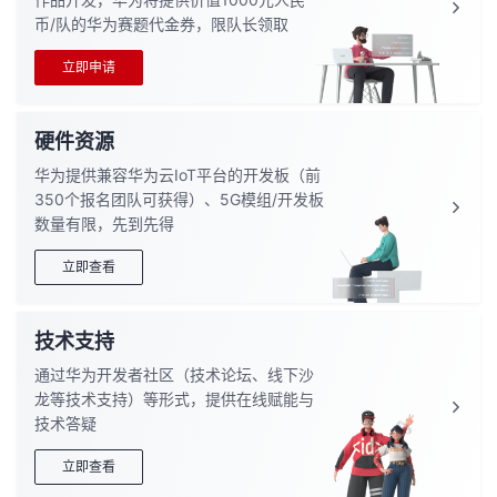
我
注
的
开
币/队的华为赛题代金券，限队长领取
立即申请
的
Programs
发
支
者
硬件资源
华为提供兼容华为云IoT平台的开发板（前
持
学
350个报名团队可获得）、5G模组/开发板
数量有限，先到先得
我
堂
立即查看
的
我
我
技术支持
技
的
的
我
通过华为开发者社区（技术论坛、线下沙
龙等技术支持）等形式，提供在线赋能与
术
云
课
的
我
技术答疑
支
声
程
认
的
我
立即查看