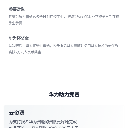
者
参赛对象
参赛对象为普通高校全日制在校学生， 也欢迎优秀的职业学校全日制在校
学生参赛
我
的
我
华为杯奖金
总决赛后，华为将通过遴选，授予报名华为赛题并使用华为技术的最优秀
博
的
我
赛队2万元人民币奖金
客
论
的
我
坛
圈
的
我
子
直
的
我
华为助力竞赛
我
播
活
的
云资源
我
动
关
的
为支持报名华为赛题的赛队更好地完成
作品开发，华为将提供价值1000元人民