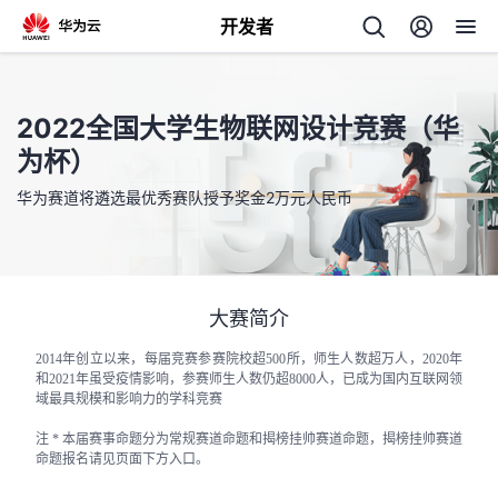
开发者
返
回
2022全国大学生物联网设计竞赛（华
为杯）
华为赛道将遴选最优秀赛队授予奖金2万元人民币
个
我
大赛简介
人
2014年创立以来，每届竞赛参赛院校超500所，师生人数超万人，2020年
的
主
和2021年虽受疫情影响，参赛师生人数仍超8000人，已成为国内互联网领
域最具规模和影响力的学科竞赛
开
页
注 * 本届赛事命题分为常规赛道命题和揭榜挂帅赛道命题，揭榜挂帅赛道
命题报名请见页面下方入口。
发