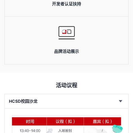
开发者认证扶持
我
注
的
开
的
Programs
发
支
者
持
学
品牌活动展示
我
堂
的
我
我
活动议程
技
的
的
我
HCSD校园沙龙
术
云
课
的
我
支
声
程
认
的
我