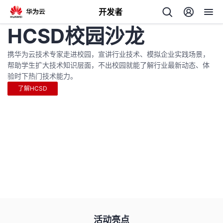
开发者
HCSD校园沙龙
返
回
携华为云技术专家走进校园，宣讲行业技术、模拟企业实践场景，
帮助学生扩大技术知识层面，不出校园就能了解行业最新动态、体
验时下热门技术能力。
了解HCSD
个
我
人
的
主
开
页
发
活动亮点