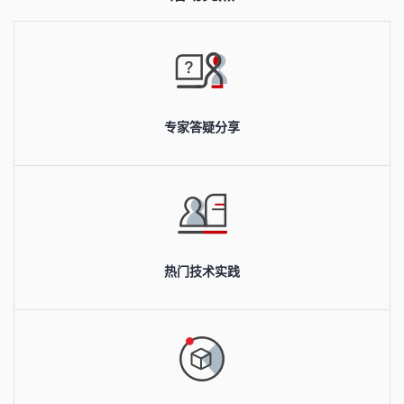
者
我
的
我
专家答疑分享
博
的
我
客
论
的
我
坛
圈
的
我
热门技术实践
子
直
的
我
我
播
活
的
我
动
关
的