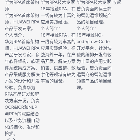
华为RPA首席架构
华为RPA技术专家
华为RPA技术专家
收起
师
18年接触RPA，在
曾负责面向运营商
华为RPA首席架构
一线有较为丰富的
的智能运维领域产
师，HUAWEI RPA
应用实践经验。
品的项目经理。
产品研发专家。
个人简介：
个人简介：
个人简介：
18年接触RPA，在
15年接触NO-
华为RPA首席架构
一线有较为丰富的
code/Low-Code
师，HUAWEI RPA
应用实践经验。征
开发平台，针对快
产品研发专家，多
战海外十年，在产
速的编排开发有较
年软件架构、软硬
品开发、解决方案
为丰富的应用实践
件系统集成方案、
销售、供应链、数
经验，曾负责面向
产品集成服务解决
字化等领域有较为
运营商的智能运维
方案的设计和开发
丰富的经验。
领域产品的项目经
经验。负责华为
理。
RPA产品研发和解
决方案开发，负责
OCR&ICR和NLP
与RPA的深度结合
以及业务流程自动
化的捕获、发现和
挖掘。