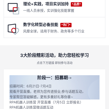
理论+实践，项目实训加持
*品质*
者
一线人员亲授，实训强化技能掌握
我
数字化转型必备技能
*热门*
风靡全球，适用于财务、政务等多个行业
的
我
博
的
我
3大阶段精彩活动，助力您轻松学习
客
论
的
我
点击下方链接 即刻参与活动
坛
圈
的
我
阶段一：招募期
子
直
的
我
招募时间：6月21日-7月4日
我
播
活
的
观看开营直播，老师为您传道授业;参与话题互动，
专家帮您答疑解惑，更有多重好礼等你拿~
RPA机器人训练营 开营直播（7月5日 立即报名）
我
动
关
的
RPA机器人训练营微话题互动