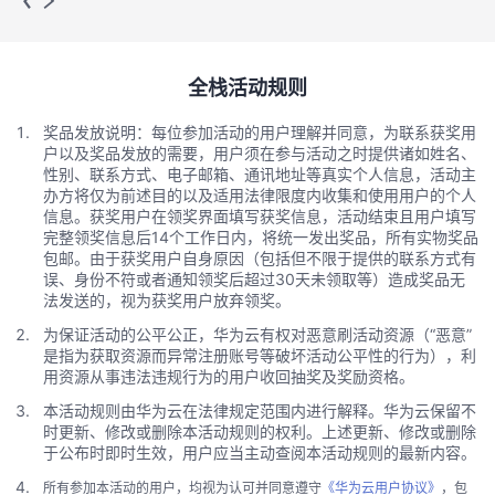
全栈活动规则
奖品发放说明：每位参加活动的用户理解并同意，为联系获奖用
户以及奖品发放的需要，用户须在参与活动之时提供诸如姓名、
性别、联系方式、电子邮箱、通讯地址等真实个人信息，活动主
办方将仅为前述目的以及适用法律限度内收集和使用用户的个人
信息。获奖用户在领奖界面填写获奖信息，活动结束且用户填写
完整领奖信息后14个工作日内，将统一发出奖品，所有实物奖品
包邮。由于获奖用户自身原因（包括但不限于提供的联系方式有
误、身份不符或者通知领奖后超过30天未领取等）造成奖品无
法发送的，视为获奖用户放弃领奖。
为保证活动的公平公正，华为云有权对恶意刷活动资源（“恶意”
是指为获取资源而异常注册账号等破坏活动公平性的行为），利
用资源从事违法违规行为的用户收回抽奖及奖励资格。
本活动规则由华为云在法律规定范围内进行解释。华为云保留不
时更新、修改或删除本活动规则的权利。上述更新、修改或删除
于公布时即时生效，用户应当主动查阅本活动规则的最新内容。
所有参加本活动的用户，均视为认可并同意遵守
《华为云用户协议》
，包