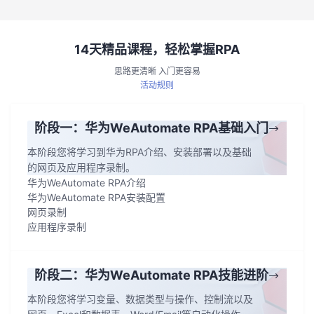
持
建
证
实
的
议
验
收
14天精品课程，轻松掌握RPA
思路更清晰 入门更容易
藏
活动规则
阶段一：华为WeAutomate RPA基础入门
本阶段您将学习到华为RPA介绍、安装部署以及基础
的网页及应用程序录制。
华为WeAutomate RPA介绍
华为WeAutomate RPA安装配置
网页录制
应用程序录制
阶段二：华为WeAutomate RPA技能进阶
本阶段您将学习变量、数据类型与操作、控制流以及