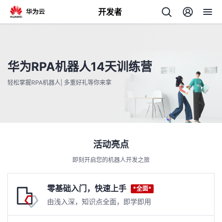
开发者
返
回
华为RPA机器人14天训练营
轻松掌握RPA机器人| 多重好礼等你来拿
个
我
人
活动亮点
即刻开启您的机器人开发之旅
的
主
零基础入门，快速上手
*全面*
开
页
由浅入深，知识点全面，即学即用
发