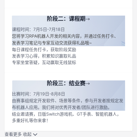
我
注
的
开
阶段二：课程期
的
Programs
发
课程时间：7月5日-7月18日
您将学习RPA机器人开发的相关内容，并通过任务打卡、
支
者
发表学习笔记与专家互动交流获得礼品哦~
每日课程任务打卡，获取阶段奖励
持
学
发表学习心得，积累知识赢取礼品
专家坐堂答疑，互动赢取无线鼠标
我
堂
的
我
我
阶段三：结业赛
比赛时间：7月19日-8月8日
技
的
的
我
由赛事组规定开发软件、场景等条件，参与开发者按规定发
布机器人应用。我们将对优秀开发者/团队进行激励。
术
云
课
的
我
结业邀请赛，日版Switch游戏机、GT手表、智能机器人，
多重好礼等你来拿！
支
声
程
认
的
我
查看更多
收起