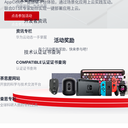
AppCloud一键部署平台体验，通过场景化应用上云实践互动。
内容共创，生态共赢
联合DTSE专家助你实现一键部署应用上云。
点击参加活动
开发者资讯
点击参加活动
资讯专栏
华为云动态一手掌握
活动奖励
每个活动都有奖励，快来参与吧！
技术认证证书查询
COMPATIBLE认证证书查询
认证证书查询
茶思屋网站
开放的科学与技术交流平台
查思专利
全球科研人员的专利工具