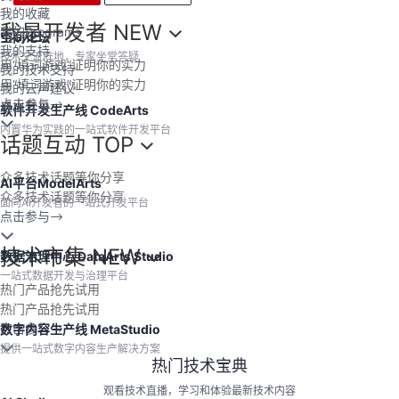
我的收藏
我是开发者
NEW
我的Programs
空间论坛
我的支持
技术交流阵地，专家坐堂答疑
用“填词游戏”证明你的实力
我的技术支持
用“填词游戏”证明你的实力
我的云声建议
点击参与
退出登录
软件开发生产线 CodeArts
内置华为实践的一站式软件开发平台
话题互动
TOP
众多技术话题等你分享
AI平台ModelArts
众多技术话题等你分享
面向AI开发者的一站式开发平台
点击参与
技术市集
NEW
数据治理中心 DataArts Studio
一站式数据开发与治理平台
热门产品抢先试用
热门产品抢先试用
点击参与
数字内容生产线 MetaStudio
提供一站式数字内容生产解决方案
热门技术宝典
观看技术直播，学习和体验最新技术内容