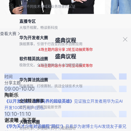
考试认证
针对不同技术领域和业务场景的认证
直播专区
大咖齐相聚，畅谈新科技
查看大赛
华为开发者大赛
盛典议程
旗舰赛事，引领千行百业的技术创新应用
4场主题内容分享 2轮互动抽奖等你
盛典议程
软件精英挑战赛
极致优化，全球高校软件人才的顶级竞赛
4场主题内容分享 2轮互动抽奖等你
时间
华为算法挑战赛
分享主题
经典难题，打榜赛制，挑战全球技术大咖
09:00-10:00
陶新乐
全球精选赛事
《以开发之名，做代码界的超级英雄》
见证独立开发者用华为云AI
开发1000万用户应用。
放码来战，勇闯智能新世界
10:10-11:10
谢凌曦 张子豪
大赛技术圈
《华为天才少年对话编程“网红”》
且看华为谢博士与AI发烧友子豪兄
交流共享、多维提升的学习赋能园地