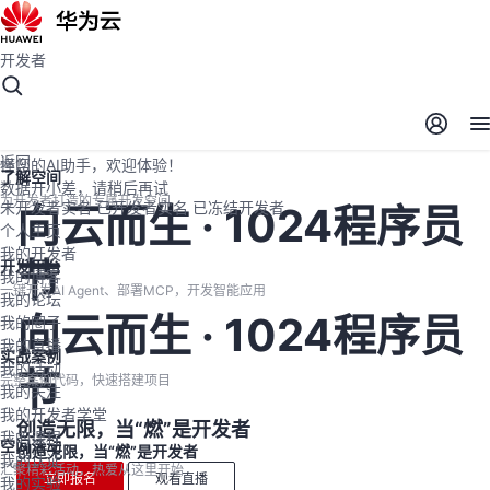
开发者
开发者空间
开发者空间
开发平台
精选服务
云宝助手
返回
懂您的AI助手，欢迎体验！
了解空间
数据开小差，请稍后再试
为开发者打造的专属开发空间
未开发者实名
已开发者实名
已冻结开发者
向云而生 · 1024程序员
个人主页
我的开发者
节
开发平台
我的博客
一键开发AI Agent、部署MCP，开发智能应用
我的论坛
向云而生 · 1024程序员
我的圈子
我的直播
实战案例
我的活动
节
完整案例代码，快速搭建项目
我的关注
我的开发者学堂
创造无限，当“燃”是开发者
我的课程
空间活动
创造无限，当“燃”是开发者
我的认证
汇聚精彩活动，热爱从这里开始
立即报名
观看直播
我的实验