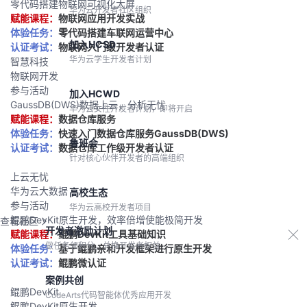
零代码搭建物联网可视化大屏
华为云开发者社区组织
赋能课程：
物联网应用开发实战
体验任务：
零代码搭建车联网运营中心
加入HCSD
认证考试：
物联网入门级开发者认证
华为云学生开发者计划
智慧科技
物联网开发
参与活动
加入HCWD
GaussDB(DWS)数据上云，分析无忧
华为云女性开发者计划，即将开启
赋能课程：
数据仓库服务
体验任务：
快速入门数据仓库服务GaussDB(DWS)
鲁班会
认证考试：
数据仓库工作级开发者认证
针对核心伙伴开发者的高端组织
上云无忧
华为云大数据
高校生态
参与活动
华为云高校开发者项目
鲲鹏DevKit原生开发，效率倍增使能极简开发
查看社区
开发者激励计划
赋能课程：
鲲鹏DevKit工具基础知识
做任务领积分，兑换开发者权益
体验任务：
基于鲲鹏亲和开发框架进行原生开发
认证考试：
鲲鹏微认证
案例共创
鲲鹏DevKit
CodeArts代码智能体优秀应用开发
鲲鹏DevKit原生开发