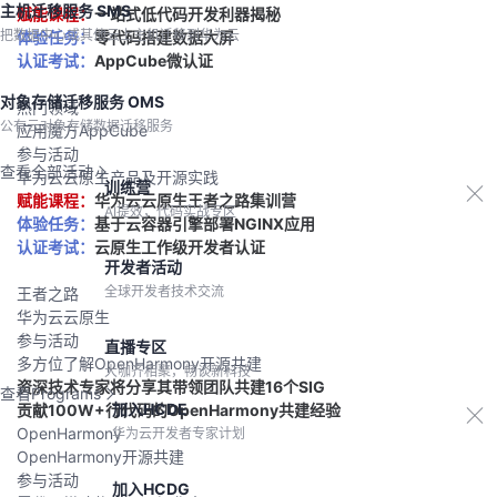
主机迁移服务 SMS
赋能课程：
一站式低代码开发利器揭秘
把数据中心或其他云上主机迁移到华为云
体验任务：
零代码搭建数据大屏
认证考试：
AppCube微认证
对象存储迁移服务 OMS
热门领域
公有云对象存储数据迁移服务
应用魔方AppCube
参与活动
查看全部活动
华为云云原生产品及开源实践
训练营
赋能课程：
华为云云原生王者之路集训营
AI提效，代码实战专区
体验任务：
基于云容器引擎部署NGINX应用
认证考试：
云原生工作级开发者认证
开发者活动
全球开发者技术交流
王者之路
华为云云原生
参与活动
直播专区
多方位了解OpenHarmony开源共建
大咖齐相聚，畅谈新科技
资深技术专家将分享其带领团队共建16个SIG
查看Programs
加入HCDE
贡献100W+行代码的OpenHarmony共建经验
OpenHarmony
华为云开发者专家计划
OpenHarmony开源共建
参与活动
加入HCDG