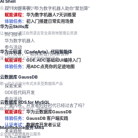
AI Shell
云上开发运维效率升级
双11大促来袭，华为数字机器人助你“聚划算”
赋能课程：
华为数字机器人7天训练营
体验任务：
初入门搭建日常实用场景
华为云Skills库
让AI Agent通过自然语言安全高效地管理云资源
热门技术
华为数字机器人
参与活动
华为云码道（CodeArts）代码智能体
@开发者，一起探索低代码新世界
深入理解项目上下文的智能编码平台
赋能课程：
GDE.ADC基础和UI编排入门
体验任务：
用ADC点亮你的足迹地图
云数据库 GaussDB
新一代企业级分布式关系型数据库产品
探索未来
GDE低代码开发
参与活动
云数据库 RDS for MySQL
严重内卷，开发者的好时代已经过去了吗？
稳定可靠、安全运行、弹性伸缩
赋能课程：
华为云数据库GaussDB
体验任务：
GaussDB 客户端实践
认证考试：
数据库开发者认证
MapReduce服务 MRS
未来趋势
企业级大数据集群云服务
华为云数据库