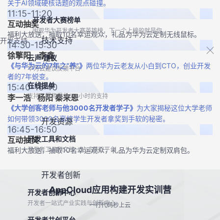
关于AI领域硬核话题的观点碰撞。
11:15-11:20
开发者大赛榜单
互动抽奖
围观华为开发者大赛英雄榜，下一个上榜的就是你
福利大放送，抽取10名幸运观众，礼品为华为云定制无线鼠标。
技术支持
开发支持
14:30-15:30
徐擎阳 李鑫
云声·建议
《与华为云的7年之“养”》
两位华为云老友从小白到CTO，创业开发
华为云建议反馈平台
者的7年蜕变。
在线提单
15:40-16:40
支持工程师提供5*8小时的支持
李一浩
杨阳 秦来恩
《大学创客老师与他3000名开发者学子》
为大家揭秘这位大学老师
如何带领3000名高校学生开发者拿奖到手软的秘密。
开发资源
16:45-16:50
开发工具和文档
互动抽奖
福利大放送，抽取10名幸运观众，礼品为华为云定制双肩包。
开发者工具和文档一站式获取平台
开发者创新
AppCloud应用构建开发实训营
开发者创新中心
开发者一站式产业实践与创新中心
一行代码秒上云
开发者共创平台