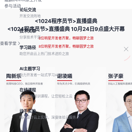
参与活动
论坛交流
开发交流阵地
<1024程序员节>直播盛典
<1024程序员节>直播盛典 10月24日9点盛大开幕
技术文章
分享技术干货
8位明星开发者齐聚，畅聊圆梦之旅
查看学堂
8位明星开发者齐聚，畅聊圆梦之旅
学习路径
助您开启云上热门技术进阶之旅
AI主题学习
助力开发者一站式学习AI技术
在线课程
体系化的培训课程，让您轻松上云
动手实验
精心设计云上实验，深度体验云服务