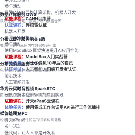
参与活动
昇腾CANN异构计算架构，机器人开发
数据仓库服务 DWS
赋能课程：
CANN训练营
极致性能、稳定、按需扩展的数据仓库
认证课程：
昇腾微认证
机器人开发
昇腾CANN机器人
分布式缓存服务Redis版
参与活动
兼容Redis的高速内存数据处理引擎
使用ModelBox框架快速提升AI应用性能
赋能课程：
ModelBox入门实战营
体验任务：
AI让你遇见10年后的自己
分布式消息服务 DMS
认证考试：
人工智能入门级开发者认证
完全托管的高性能消息队列服务
前沿技术
人工智能开发
参与活动
华为云实时音视频 SparkRTC
云原生技术在aPaaS的应用实践
面向互联网的实时音视频通信云服务
赋能课程：
开天aPaaS云课程
体验任务：
使用集成工作台调用API进行工作流编排
媒体处理 MPC
智慧科技
开天aPaaS
经济、高效、弹性的音视频转码和处理
参与活动
低代码，让人人都是开发者