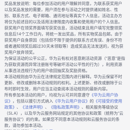
奖品发放说明：每位参加活动的用户理解并同意，为联系获奖用户
以及奖品发放的需要，用户须在参与活动之时提供诸如姓名、性
别、联系方式、电子邮箱、通讯地址等真实个人信息，活动主办方
将仅为前述目的以及适用法律限度内收集和使用用户的个人信息。
获奖用户在领奖界面填写获奖信息，活动结束且用户填写完整领奖
信息后14个工作日内，将统一发出奖品，所有实物奖品包邮。由于
获奖用户自身原因（包括但不限于提供的联系方式有误、身份不符
或者通知领奖后超过30天未领取等）造成奖品无法发送的，视为获
奖用户放弃领奖。
为保证活动的公平公正，华为云有权对恶意刷活动资源（“恶意”是指
为获取资源而异常注册账号等破坏活动公平性的行为），利用资源
从事违法违规行为的用户收回抽奖及奖励资格。
本活动规则由华为云在法律规定范围内进行解释。华为云保留不时
更新、修改或删除本活动规则的权利。上述更新、修改或删除于公
布时即时生效，用户应当主动查阅本活动规则的最新内容。
所有参加本活动的用户，均视为认可并同意遵守
《华为云用户协
议》
，包括以援引方式纳入
《华为云用户协议》
的
《可接受的使用
政策》
、
《法律声明》
、
《隐私政策声明》
、相关服务等级协议
（SLA），以及华为云服务网站规定的其他协议和政策（统称为“云
服务协议”）的约束。如果您不同意本活动规则和云服务协议的条
款，请勿参加本活动。