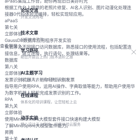
aPaaS集成工作台，助你再现旧日美好时光
根据工作台上提供的老照片修复、AI名人识别、图片动漫化处理连
论坛交流
接器0代码体验流编排，轻松实现轻应用。
开发交流阵地
aPaaS
第七关
技术文章
立即体验
分享技术干货
GaussDB数据库应用程序开发实验
查看学堂
实验涉及不同接口访问数据库，熟悉接口的使用流程，包括配置连
学习路径
接信息，建立连接，执行语句，处理结果等。
助您开启云上热门技术进阶之旅
数据库
第八关
AI主题学习
立即体验
发票识别机器人，助你轻松识别发票
助力开发者一站式学习AI技术
指导用户使用RPA，运用AI操作、字典取值等能力，帮助用户使用华
为数字机器人轻松完成发票识别的工作。
在线课程
RPA
体系化的培训课程，让您轻松上云
第九关
立即体验
动手实验
使用Mindformers大模型套件接口快速构建大模型
精心设计云上实验，深度体验云服务
了解MindSpore大模型套件能力。
昇腾
第十关