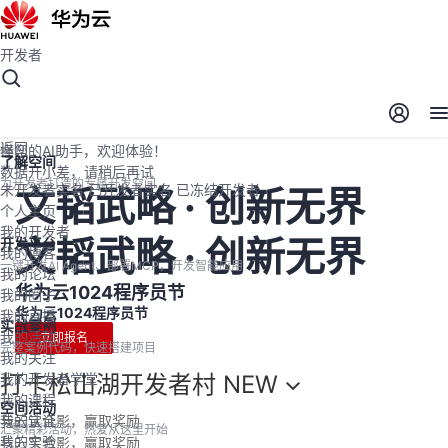
开发者
开发者空间
开发者空间
开发平台
精选服务
云宝助手
返回
懂您的AI助手，欢迎体验！
了解空间
数据开小差，请稍后再试
为开发者打造的专属开发空间
未开发者实名
已开发者实名
已冻结开发者
文韬武略 · 创新无界
个人主页
我的开发者
文韬武略 · 创新无界
开发平台
我的博客
一键开发AI Agent、部署MCP，开发智能应用
我的论坛
华为云1024程序员节
我的圈子
华为云1024程序员节
我的直播
实战案例
我的活动
立即报名
完整案例代码，快速搭建项目
我的关注
打卡松山湖开发者村
NEW
我的开发者学堂
我的课程
空间活动
与云宝合影，赢取奖励
我的认证
汇聚精彩活动，热爱从这里开始
我的实验
与云宝合影，赢取奖励