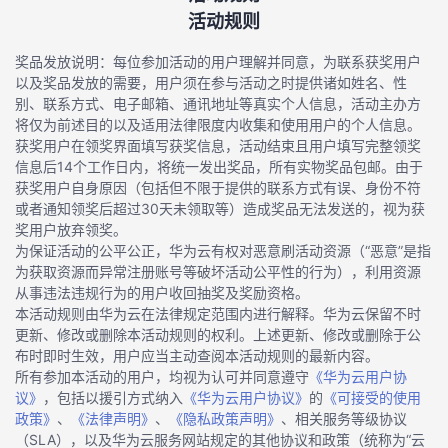
活动规则
奖品发放说明：每位参加活动的用户理解并同意，为联系获奖用户
以及奖品发放的需要，用户须在参与活动之时提供诸如姓名、性
别、联系方式、电子邮箱、通讯地址等真实个人信息，活动主办方
将仅为前述目的以及适用法律限度内收集和使用用户的个人信息。
获奖用户在领奖界面填写获奖信息，活动结束且用户填写完整领奖
信息后14个工作日内，将统一发出奖品，所有实物奖品包邮。由于
获奖用户自身原因（包括但不限于提供的联系方式有误、身份不符
或者通知领奖后超过30天未领取等）造成奖品无法发送的，视为获
奖用户放弃领奖。
为保证活动的公平公正，华为云有权对恶意刷活动资源（“恶意”是指
为获取资源而异常注册账号等破坏活动公平性的行为），利用资源
从事违法违规行为的用户收回抽奖及奖励资格。
本活动规则由华为云在法律规定范围内进行解释。华为云保留不时
更新、修改或删除本活动规则的权利。上述更新、修改或删除于公
布时即时生效，用户应当主动查阅本活动规则的最新内容。
所有参加本活动的用户，均视为认可并同意遵守
《华为云用户协
议》
，包括以援引方式纳入
《华为云用户协议》
的
《可接受的使用
政策》
、
《法律声明》
、
《隐私政策声明》
、相关服务等级协议
（SLA），以及华为云服务网站规定的其他协议和政策（统称为“云