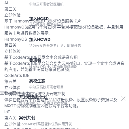
AI
华为云开发者社区组织
第三关
立即体验
加入HCSD
基于HarmonyOS集成开发IoT设备服务卡片
华为云学生开发者计划
HarmonyOS应用与华为云IoT平台对接获取IoT设备数据，并且利用
服务卡片进行数据的展示。
HarmonyOS
加入HCWD
第四关
华为云女性开发者计划，即将开启
立即体验
基于CodeArts IDE开发文字合成语音应用
鲁班会
基于CodeArts IDE平台结合华为云API接口，实现一个文字合成语音
针对核心伙伴开发者的高端组织
的应用，并能输出专属场景音色音频。
CodeArts IDE
高校生态
第五关
立即体验
华为云高校开发者项目
查看社区
10分钟快速体验恒温空调云端控制
开发者激励计划
体验在物联网平台创建产品和注册设备、设置设备影子数据以及
做任务领积分，兑换开发者权益
MQTT设备模拟器接入物联网平台等功能。
IoT
第六关
案例共创
立即体验
CodeArts代码智能体优秀应用开发