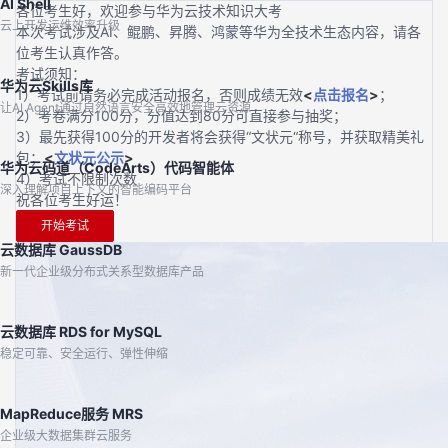
AI Shell
各位考生好，欢迎参与华为云技术知识大考
云上开发运维效率升级
本次考试涉及AI、鲲鹏、昇腾、鸿蒙等华为全技术生态内容，请各
位考生认真作答。
考试须知：
华为云Skills库
1）考试前请务必完成活动报名，否则成绩无效
<
点击报名
>
；
让AI Agent通过自然语言安全高效地管理云资源
2）考卷满分100分，分值达到80分可直接参与抽奖；
3）最先获得100分的开发者将会获得“文状元“称号，并获取精美礼
包；
<
文状元公示
>
华为云码道（CodeArts）代码智能体
4）考试不限制次数
深入理解项目上下文的智能编码平台
祝各位考生好运！
开始考试
云数据库 GaussDB
新一代企业级分布式关系型数据库产品
云数据库 RDS for MySQL
稳定可靠、安全运行、弹性伸缩
MapReduce服务 MRS
企业级大数据集群云服务