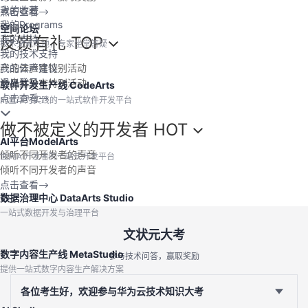
我的收藏
点击查看
我的Programs
空间论坛
反馈有礼
TOP
我的支持
技术交流阵地，专家坐堂答疑
我的技术支持
产品体验官特别活动
我的云声建议
退出登录
产品体验官特别活动
软件开发生产线 CodeArts
点击查看
内置华为实践的一站式软件开发平台
做不被定义的开发者
HOT
AI平台ModelArts
倾听不同开发者的声音
面向AI开发者的一站式开发平台
倾听不同开发者的声音
点击查看
数据治理中心 DataArts Studio
一站式数据开发与治理平台
文状元大考
数字内容生产线 MetaStudio
参与技术问答，赢取奖励
提供一站式数字内容生产解决方案
各位考生好，欢迎参与华为云技术知识大考