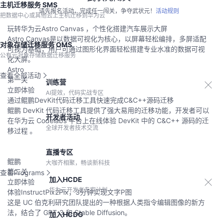
主机迁移服务 SMS
请先报名活动，完成任一闯关，争夺武状元！
活动规则
把数据中心或其他云上主机迁移到华为云
玩转华为云Astro Canvas ，个性化搭建汽车展示大屏
Astro Canvas是以数据可视化为核心，以屏幕轻松编排，多屏适配
对象存储迁移服务 OMS
可视为基础，用户可通过图形化界面轻松搭建专业水准的数据可视
公有云对象存储数据迁移服务
化大屏。
Astro
查看全部活动
第一关
训练营
立即体验
AI提效，代码实战专区
通过鲲鹏DevKit代码迁移工具快速完成C&C++源码迁移
鲲鹏 DevKit 代码迁移工具提供了强大易用的迁移功能，开发者可以
开发者活动
在华为云 Codelabs 平台上在线体验 DevKit 中的 C&C++ 源码的迁
全球开发者技术交流
移过程 。
直播专区
鲲鹏
大咖齐相聚，畅谈新科技
第二关
查看Programs
加入HCDE
立即体验
华为云开发者专家计划
体验InstructPix2Pix，3分钟实现文字P图
这是 UC 伯克利研究团队提出的一种根据人类指令编辑图像的新方
法，结合了 GPT-3 和 Stable Diffusion。
加入HCDG