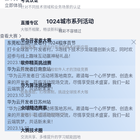
考试认证
立即体验
针对不同技术领域和业务场景的认证
1024城市系列活动
直播专区
大咖齐相聚，畅谈新科技
精彩不容错过
查看大赛
华为开发者大赛
东莞松山湖开发者村·1024程序员节
旗舰赛事，引领千行百业的技术创新应用
打卡全球首个开发者村，3场线下技术沙龙碰撞创新火花，同时欢
迎参与线上趣味互动赢神秘礼品！
2023.10.24
软件精英挑战赛
华为云开发者日南京站
极致优化，全球高校软件人才的顶级竞赛
“华为云开发者日”活动将落地南京。邀请每一个心怀梦想、创造未
来的开发者，莅临活动现场交流，尽情享受技术盛宴，我们一起
华为算法挑战赛
云端筑梦，共话新未来！
经典难题，打榜赛制，挑战全球技术大咖
2023.10.30
华为云开发者日苏州站
全球精选赛事
“华为云开发者日”活动将落地苏州。邀请每一个心怀梦想、创造未
来的开发者，莅临活动现场交流，尽情享受技术盛宴，我们一起
放码来战，勇闯智能新世界
云端筑梦，共话新未来！
2023.11.27
大赛技术圈
交流共享、多维提升的学习赋能园地